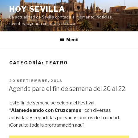
Saltar
HOY SEVILLA
al
La actualidad de Sevilla contada al momento: Noticias,
contenido
eventos, agenda cultural y de ocio…
Menú
CATEGORÍA:
TEATRO
PUBLICADO
20 SEPTIEMBRE, 2013
EL
Agenda para el fin de semana del 20 al 22
Este fin de semana se celebra el Festival
“
Alamedeando con Cruzcampo
” con diversas
actividades repartidas por varios puntos de la ciudad.
¡Consulta toda la programación aquí!