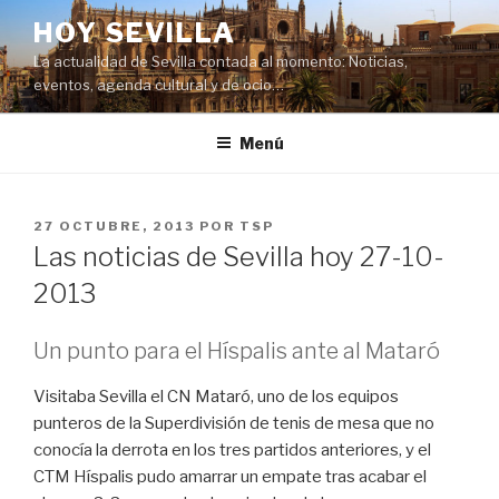
Saltar
HOY SEVILLA
al
La actualidad de Sevilla contada al momento: Noticias,
contenido
eventos, agenda cultural y de ocio…
Menú
PUBLICADO
27 OCTUBRE, 2013
POR
TSP
EL
Las noticias de Sevilla hoy 27-10-
2013
Un punto para el Híspalis ante al Mataró
Visitaba Sevilla el CN Mataró, uno de los equipos
punteros de la Superdivisión de tenis de mesa que no
conocía la derrota en los tres partidos anteriores, y el
CTM Híspalis pudo amarrar un empate tras acabar el