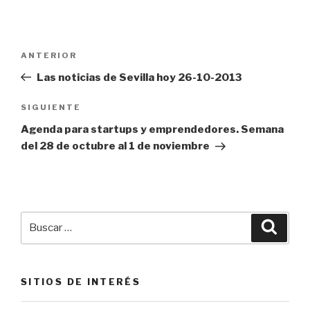
Navegación
Entrada
ANTERIOR
de
anterior:
Las noticias de Sevilla hoy 26-10-2013
entradas
Siguiente
SIGUIENTE
entrada
Agenda para startups y emprendedores. Semana
del 28 de octubre al 1 de noviembre
Buscar
Busca
por:
SITIOS DE INTERÉS