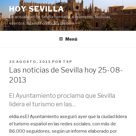
Saltar
HOY SEVILLA
al
La actualidad de Sevilla contada al momento: Noticias,
contenido
eventos, agenda cultural y de ocio…
Menú
PUBLICADO
25 AGOSTO, 2013
POR
TSP
EL
Las noticias de Sevilla hoy 25-08-
2013
El Ayuntamiento proclama que Sevilla
lidera el turismo en las…
eldia.esEl Ayuntamiento aseguró ayer que la ciudad lidera
el turismo español en las redes sociales, con más de
86.000 seguidores, según un informe elaborado por