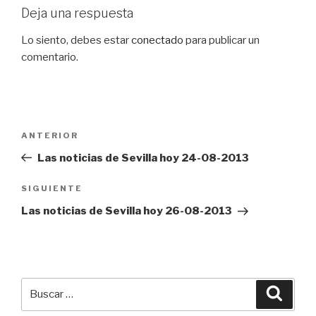
Deja una respuesta
Lo siento, debes estar
conectado
para publicar un
comentario.
Navegación
Entrada
ANTERIOR
de
anterior:
Las noticias de Sevilla hoy 24-08-2013
entradas
Siguiente
SIGUIENTE
entrada
Las noticias de Sevilla hoy 26-08-2013
Buscar
Busca
por: