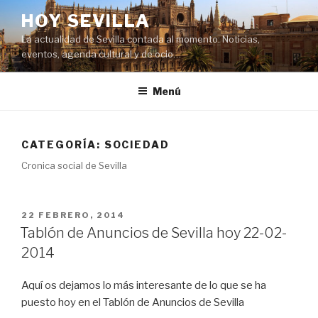
Saltar
HOY SEVILLA
al
La actualidad de Sevilla contada al momento: Noticias,
contenido
eventos, agenda cultural y de ocio…
Menú
CATEGORÍA:
SOCIEDAD
Cronica social de Sevilla
PUBLICADO
22 FEBRERO, 2014
EL
Tablón de Anuncios de Sevilla hoy 22-02-
2014
Aquí os dejamos lo más interesante de lo que se ha
puesto hoy en el Tablón de Anuncios de Sevilla